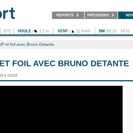
REPORTS
PRÉVISIONS
NE
20°C
HOULE :
1.2 m
VENT :
12 Km/h
BM :
02:22 - 14:51
P et foil avec Bruno Detante
 ET FOIL AVEC BRUNO DETANTE
19 à 11h18