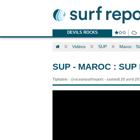
DEVILS ROCKS
Vidéos
SUP
Maroc : SU
SUP
-
MAROC : SUP
Tiphaine
-
@oceansurfreport
-
samedi 20 avril 20