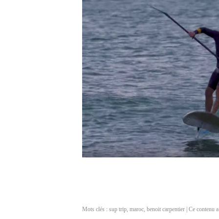
Mots clés :
sup trip
,
maroc
,
benoit carpentier
| Ce contenu a 