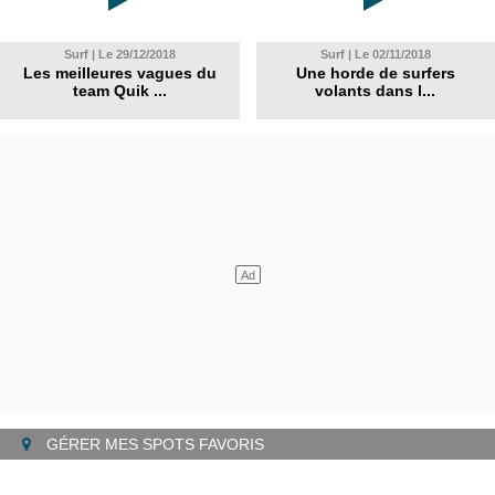
Surf | Le 29/12/2018
Surf | Le 02/11/2018
Les meilleures vagues du
Une horde de surfers
team Quik ...
volants dans l...
GÉRER MES SPOTS FAVORIS