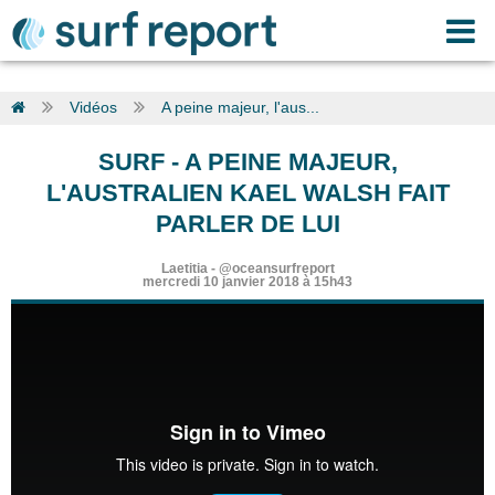
Vidéos
A peine majeur, l'aus...
SURF
-
A PEINE MAJEUR,
L'AUSTRALIEN KAEL WALSH FAIT
PARLER DE LUI
Laetitia
-
@oceansurfreport
mercredi 10 janvier 2018 à 15h43