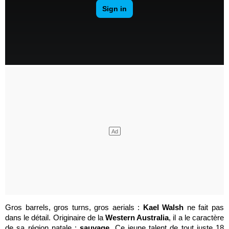
Gros barrels, gros turns, gros aerials :
Kael Walsh
ne fait pas
dans le détail. Originaire de la
Western Australia
, il a le caractère
de sa région natale :
sauvage
. Ce jeune talent de tout juste 18