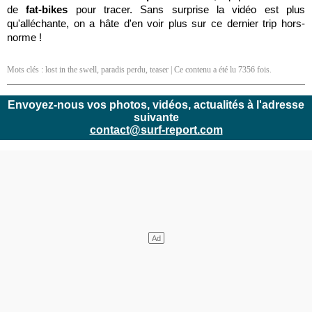
de
fat-bikes
pour tracer. Sans surprise la vidéo est plus
qu'alléchante, on a hâte d'en voir plus sur ce dernier trip hors-
norme !
Mots clés :
lost in the swell
,
paradis perdu
,
teaser
| Ce contenu a été lu 7356 fois.
Envoyez-nous vos photos, vidéos, actualités à l'adresse
suivante
contact@surf-report.com