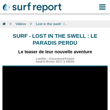
Vidéos
Lost in the swell : l...
SURF
-
LOST IN THE SWELL : LE
PARADIS PERDU
Le teaser de leur nouvelle aventure
Laetitia
-
@oceansurfreport
lundi 6 février 2017 à 09h55