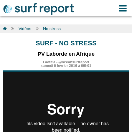
Vidéos
No stress
SURF
-
NO STRESS
PV Laborde en Afrique
Laetitia
-
@oceansurfreport
samedi 6 février 2016 à 09h01