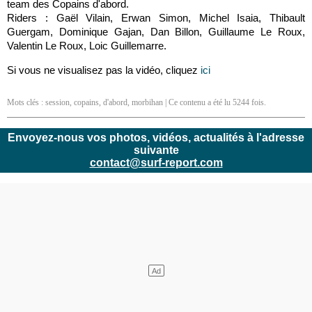
team des Copains d'abord.
Riders : Gaël Vilain, Erwan Simon, Michel Isaia, Thibault
Guergam, Dominique Gajan, Dan Billon, Guillaume Le Roux,
Valentin Le Roux, Loic Guillemarre.
Si vous ne visualisez pas la vidéo, cliquez
ici
Mots clés :
session
,
copains
,
d'abord
,
morbihan
| Ce contenu a été lu 5244 fois.
Envoyez-nous vos photos, vidéos, actualités à l'adresse
suivante
contact@surf-report.com