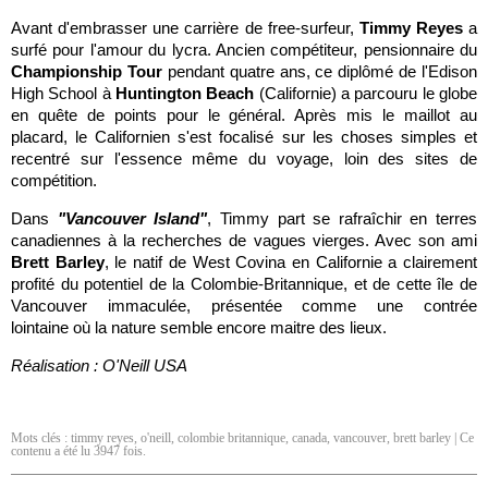
Avant d'embrasser une carrière de free-surfeur,
Timmy Reyes
a
surfé pour l'amour du lycra. Ancien compétiteur, pensionnaire du
Championship Tour
pendant quatre ans, ce diplômé de l'Edison
High School à
Huntington Beach
(Californie) a parcouru le globe
en quête de points pour le général. Après mis le maillot au
placard, le Californien s'est focalisé sur les choses simples et
recentré sur l'essence même du voyage, loin des sites de
compétition.
Dans
"Vancouver Island"
, Timmy part se rafraîchir en terres
canadiennes à la recherches de vagues vierges. Avec son ami
Brett Barley
, le natif de West Covina en Californie a clairement
profité du potentiel de la Colombie-Britannique, et de cette île de
Vancouver immaculée, présentée comme une contrée
lointaine
où la nature semble encore maitre des lieux.
Réalisation : O'Neill USA
Mots clés :
timmy reyes
,
o'neill
,
colombie britannique
,
canada
,
vancouver
,
brett barley
| Ce
contenu a été lu 3947 fois.