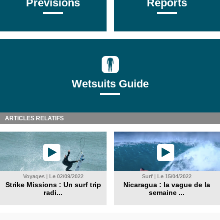
Prévisions
Reports
Wetsuits Guide
ARTICLES RELATIFS
Voyages | Le 02/09/2022
Surf | Le 15/04/2022
Strike Missions : Un surf trip
Nicaragua : la vague de la
radi...
semaine ...