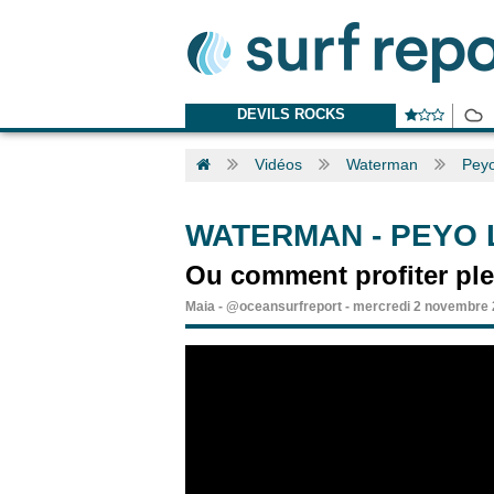
DEVILS ROCKS
Vidéos
Waterman
Peyo
WATERMAN
-
PEYO 
Ou comment profiter plei
Maia
-
@oceansurfreport
-
mercredi 2 novembre 