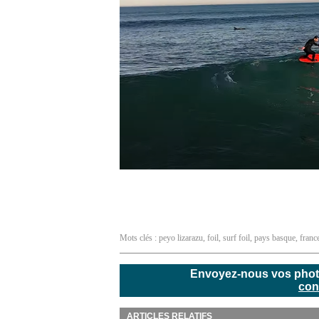
Mots clés :
peyo lizarazu
,
foil
,
surf foil
,
pays basque
,
franc
Envoyez-nous vos photos
con
ARTICLES RELATIFS