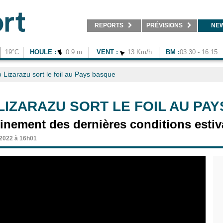
REPORTS
PRÉVISIONS
NE
19°C
HOULE :
0.9 m
VENT :
13 Km/h
BM :
03:30 - 16:15
 Lizarazu sort le foil au Pays basque
LIZARAZU SORT LE FOIL AU PA
nement des dernières conditions estiva
2022 à 16h01