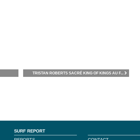
TRISTAN ROBERTS SACRÉ KING OF KINGS AU F...
SURF REPORT
REPORTS
CONTACT