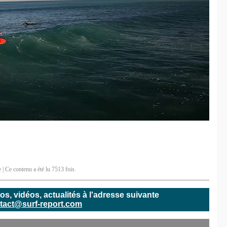
e
| Ce contenu a été lu 7513 fois.
, vidéos, actualités à l'adresse suivante
tact@surf-report.com