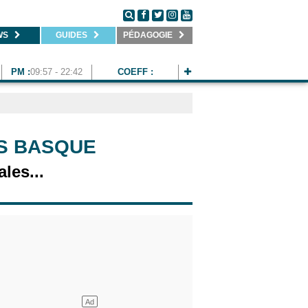
WS
GUIDES
PÉDAGOGIE
PM :
09:57 - 22:42
COEFF :
YS BASQUE
les...