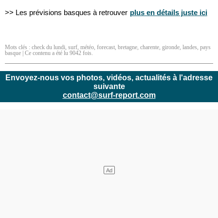
>> Les prévisions basques à retrouver
plus en détails juste ici
Mots clés :
check du lundi
,
surf
,
météo
,
forecast
,
bretagne
,
charente
,
gironde
,
landes
,
pays
basque
| Ce contenu a été lu 9042 fois.
Envoyez-nous vos photos, vidéos, actualités à l'adresse
suivante
contact@surf-report.com