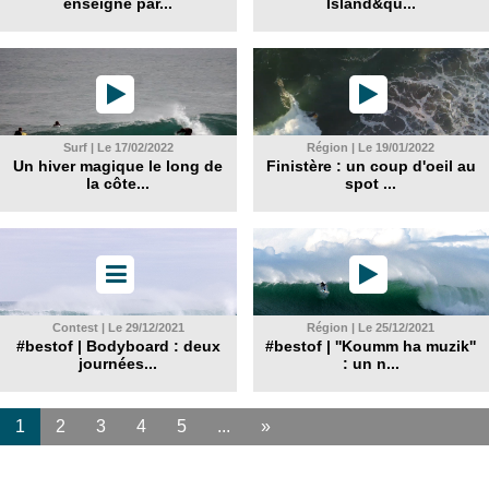
enseigné par...
Island&qu...
Surf | Le 17/02/2022
Région | Le 19/01/2022
Un hiver magique le long de
Finistère : un coup d'oeil au
la côte...
spot ...
Contest | Le 29/12/2021
Région | Le 25/12/2021
#bestof | Bodyboard : deux
#bestof | ''Koumm ha muzik''
journées...
: un n...
1
2
3
4
5
...
»