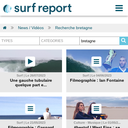
News / Vidéos
Recherche bretagne
Surf | Le 26/07/2023
Surf | Le 04/06/2023
Une gauche tubulaire
Filmographie : Ian Fontaine
quelque part e...
Surf | Le 21/05/2023
Culture - Musique | Le 01/05/2...
Filmographie : Gaspard
#bestof | West Fins : se