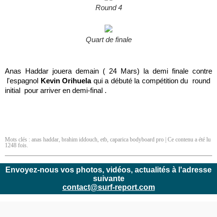
Round 4
Quart de finale
Anas Haddar jouera demain ( 24 Mars) la demi finale contre
l'espagnol
Kevin Orihuela
qui a débuté la compétition du round
initial pour arriver en demi-final .
Mots clés :
anas haddar
,
brahim iddouch
,
etb
,
caparica bodyboard pro
| Ce contenu a été lu
1248 fois.
Envoyez-nous vos photos, vidéos, actualités à l'adresse
suivante
contact@surf-report.com