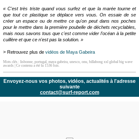
« C'est très triste quand vous surfez et que la marée tourne et
que tout ce plastique se déplace vers vous. On essaie de se
créer un espace ou de mettre ce qu'on peut dans nos poches
pour le mettre dans la première poubelle de déchets recyclables,
mais nous savons tous que c'est comme vider l'océan à la petite
cuillère et que ce n'est pas la solution. »
> Retrouvez plus de
vidéos de
Maya Gabeira
Mots clés :
lisbonne
,
portugal
,
maya gabeira
,
unesco
,
onu
,
billabong xxl global big wave
awards
| Ce contenu a été lu 1536 fois.
Envoyez-nous vos photos, vidéos, actualités à l'adresse
suivante
contact@surf-report.com