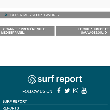
GÉRER MES SPOTS FAVORIS
CANNES : PREMIÈRE VILLE
LE CHILI "HUMIDE ET
MÉDITERRANÉ...
SAUVAGE&QU...
FOLLOW US ON
SURF REPORT
REPORTS