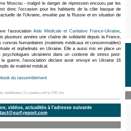
ême Moscou - malgré le danger de répression encouru par les
 est donc l'occasion pour les habitants de la côte basque de
 actuelle de l'Ukraine, envahie par la Russie et en situation de
uve l'association
Aide Médicale et Caritative France-Ukraine
,
is plusieurs années une chaîne de solidarité depuis la France,
es convois humanitaires (matériels médicaux et consommables)
traite et orphelinats en Ukraine. Elle a aussi mis en place un
es psychologues ukrainiens dans un contexte de stress post-
la guerre, l'association déclare avoir envoyé en Ukraine 16
plis de matériel médical.
ebook du rassemblement
itz
,
mobilisation
| Ce contenu a été lu 1291 fois.
, vidéos, actualités à l'adresse suivante
tact@surf-report.com