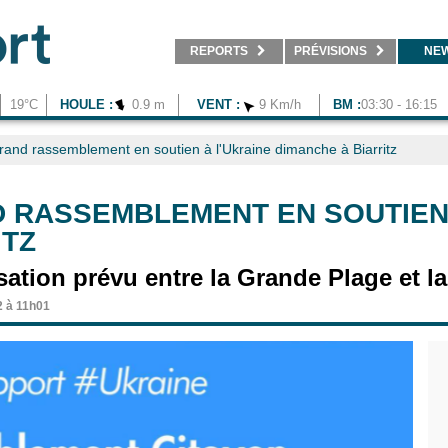
REPORTS
PRÉVISIONS
NE
19°C
HOULE :
0.9 m
VENT :
9 Km/h
BM :
03:30 - 16:15
rand rassemblement en soutien à l'Ukraine dimanche à Biarritz
 RASSEMBLEMENT EN SOUTIEN 
ITZ
ation prévu entre la Grande Plage et la
2 à 11h01