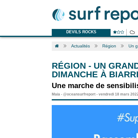
DEVILS ROCKS
Actualités
Région
Un g
RÉGION
-
UN GRAND
DIMANCHE À BIARR
Une marche de sensibilis
Maia
-
@oceansurfreport
-
vendredi 18 mars 202