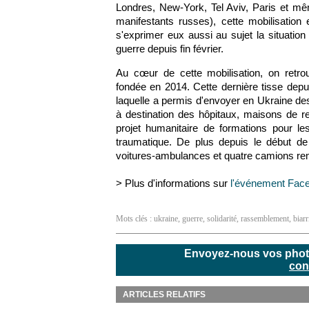
Londres, New-York, Tel Aviv, Paris et m
manifestants russes), cette mobilisation
s'exprimer eux aussi au sujet la situation
guerre depuis fin février.
Au cœur de cette mobilisation, on retro
fondée en 2014. Cette dernière tisse depu
laquelle a permis d'envoyer en Ukraine d
à destination des hôpitaux, maisons de re
projet humanitaire de formations pour l
traumatique. De plus depuis le début de 
voitures-ambulances et quatre camions rem
> Plus d'informations sur
l'événement Fac
Mots clés :
ukraine
,
guerre
,
solidarité
,
rassemblement
,
biarr
Envoyez-nous vos photos
con
ARTICLES RELATIFS