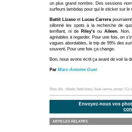
un plus grand nombre. Des sessions norma
surfeurs lambdas pour qui le sticker sur le
Battit Lizaso
et
Lucas Carrera
pourraient
sillonné les spots à la recherche de qu
terrifiant, ni de
Riley's
ou
Aileen
. Non.
agréables à regarder. Pour une fois, on s'i
vagues abordables, le trip de 99% des sur
souvent. Pour une fois ça change.
Bon, nous avons écrit ça avant de voir la d
Par
Marc-Antoine Guet
Mots clés :
irlande
,
battit lizaso
,
lucas carrera
,
europe
| Ce c
Envoyez-nous vos photos
con
ARTICLES RELATIFS