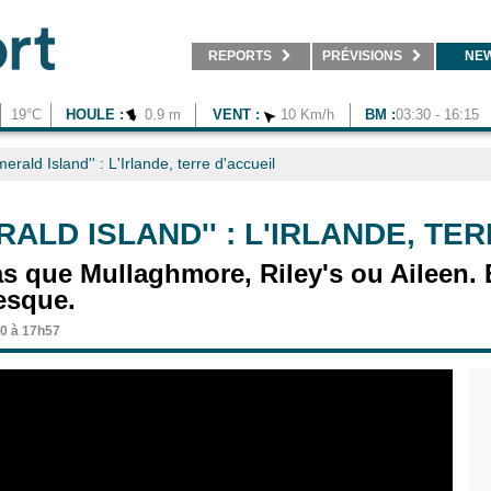
REPORTS
PRÉVISIONS
NE
19°C
HOULE :
0.9 m
VENT :
10 Km/h
BM :
03:30 - 16:15
erald Island'' : L'Irlande, terre d'accueil
RALD ISLAND'' : L'IRLANDE, TE
as que Mullaghmore, Riley's ou Aileen. E
esque.
0 à 17h57