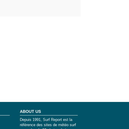
ABOUT US
Depuis 1991, Surf Report est la
référence des sites de météo surf