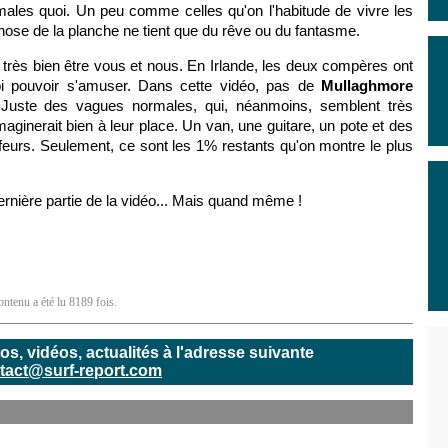
les quoi. Un peu comme celles qu'on l'habitude de vivre les
 nose de la planche ne tient que du rêve ou du fantasme.
 très bien être vous et nous. En Irlande, les deux compères ont
oi pouvoir s'amuser. Dans cette vidéo, pas de
Mullaghmore
 Juste des vagues normales, qui, néanmoins, semblent très
maginerait bien à leur place. Un van, une guitare, un pote et des
feurs. Seulement, ce sont les 1% restants qu'on montre le plus
ernière partie de la vidéo... Mais quand même !
ontenu a été lu 8189 fois.
, vidéos, actualités à l'adresse suivante
tact@surf-report.com