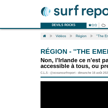
DEVILS ROCKS
Vidéos
Région
''The Em
RÉGION
-
''THE EME
Non, l'Irlande ce n'est p
accessible à tous, ou pr
C.L.S
-
@oceansurfreport
-
dimanche 16 août 202