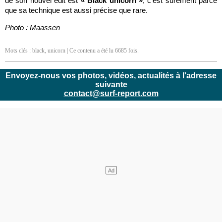
de son nouvel edit est
« Black unicorn »
, c’est surement parce
que sa technique est aussi précise que rare.
Photo : Maassen
Mots clés :
black
,
unicorn
| Ce contenu a été lu 6685 fois.
Envoyez-nous vos photos, vidéos, actualités à l'adresse
suivante
contact@surf-report.com