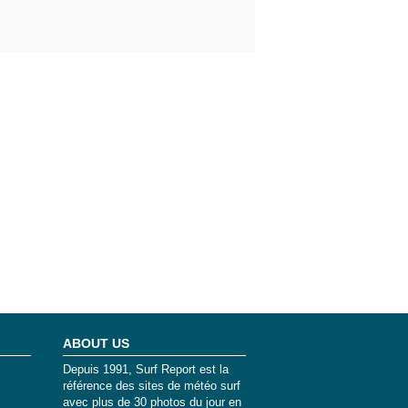
ABOUT US
Depuis 1991, Surf Report est la
référence des sites de météo surf
avec plus de 30 photos du jour en