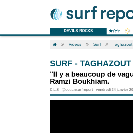
DEVILS ROCKS
Vidéos
Surf
Taghazout 
SURF
-
TAGHAZOUT 
"Il y a beaucoup de vag
Ramzi Boukhiam.
C.L.S
-
@oceansurfreport
-
vendredi 24 janvier 2