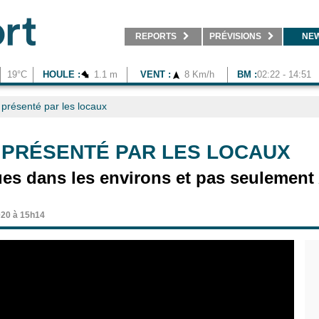
REPORTS
PRÉVISIONS
NE
19°C
HOULE :
1.1 m
VENT :
8 Km/h
BM :
02:22 - 14:51
présenté par les locaux
PRÉSENTÉ PAR LES LOCAUX
ues dans les environs et pas seulement
020 à 15h14