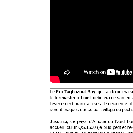
Le
Pro Taghazout Bay
, qui se déroulera su
le
forecaster officiel
, débutera ce samedi a
l'événement marocain sera le d
euxième plu
seront braqués sur
ce petit
village de pêche
Jusqu'ici, ce pays d'Afrique du Nord bor
accueilli qu'un QS.1500 (le plus petit éche