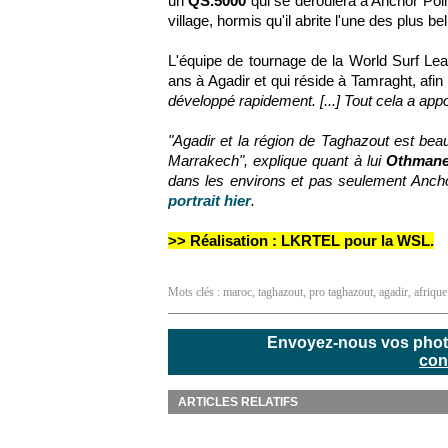
un
QS.5000
qui se déroulera à Anchor Poin
village, hormis qu'il abrite l'une des plus 
L'équipe de tournage de la World Surf Lea
ans à Agadir et qui réside à Tamraght, afin 
développé rapidement. [...] Tout cela a appo
"Agadir et la région de Taghazout est be
Marrakech", explique quant à lui
Othmane
dans les environs et pas seulement Ancho
portrait hier
.
>> Réalisation : LKRTEL pour la WSL.
Mots clés :
maroc
,
taghazout
,
pro taghazout
,
agadir
,
afrique
Envoyez-nous vos photos
con
ARTICLES RELATIFS