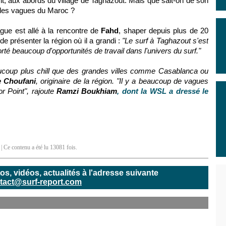
t, aux abords du village de Taghazout. Mais que sait-on de son
belles vagues du Maroc ?
gue est allé à la rencontre de
Fahd
, shaper depuis plus de 20
de présenter la région où il a grandi :
"Le surf à Taghazout s'est
rté beaucoup d'opportunités de travail dans l'univers du surf."
aucoup plus chill que des grandes villes comme Casablanca ou
 Choufani
, originaire de la région. "Il y a beaucoup de vagues
r Point", rajoute
Ramzi Boukhiam
, dont la WSL a dressé le
| Ce contenu a été lu 13081 fois.
, vidéos, actualités à l'adresse suivante
tact@surf-report.com