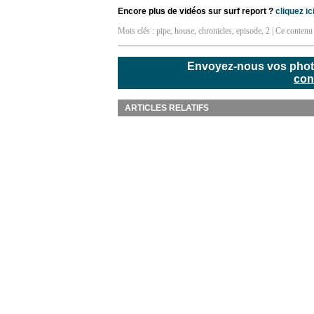
Encore plus de vidéos sur surf report ?
cliquez ici
Mots clés :
pipe
,
house
,
chronicles
,
episode
,
2
| Ce contenu 
Envoyez-nous vos photos
con
ARTICLES RELATIFS