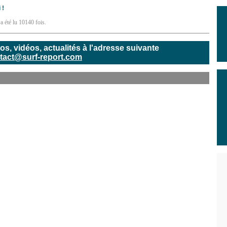
 !
a été lu 10140 fois.
, vidéos, actualités à l'adresse suivante
tact@surf-report.com