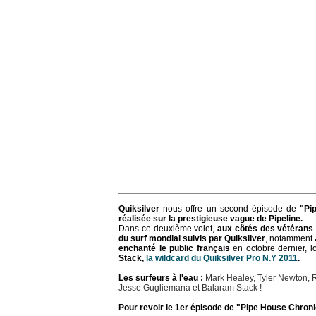
Quiksilver
nous offre un second épisode de
"Pi
réalisée sur la prestigieuse vague de Pipeline.
Dans ce deuxième volet,
aux côtés des vétérans 
du surf mondial suivis par Quiksilver
, notamment
enchanté le public français
en octobre dernier, lo
Stack,
la wildcard du Quiksilver Pro N.Y 2011
.
Les surfeurs à l'eau :
Mark Healey, Tyler Newton, 
Jesse Gugliemana et Balaram Stack !
Pour revoir le 1er épisode de "Pipe House Chroni