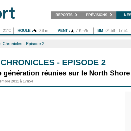
REPORTS
PRÉVISIONS
NE
21°C
HOULE :
0.8 m
VENT :
7 Km/h
BM :
04:58 - 17:51
 Chronicles - Episode 2
 CHRONICLES - EPISODE 2
e génération réunies sur le North Shore
embre 2011 à 17h54