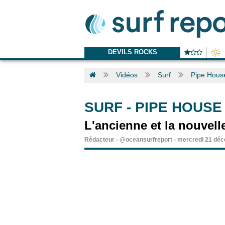
DEVILS ROCKS
Vidéos
Surf
Pipe House
SURF
-
PIPE HOUSE
L'ancienne et la nouvell
Rédacteur
-
@oceansurfreport
-
mercredi 21 déc