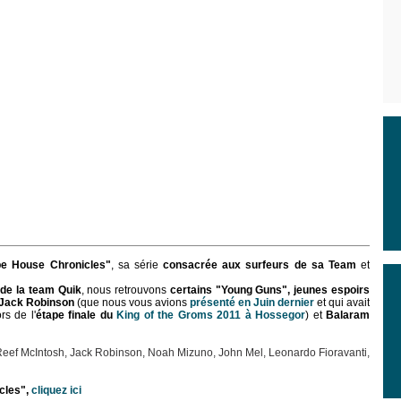
pe House Chronicles"
, sa série
consacrée aux surfeurs de sa Team
et
de la team Quik
, nous retrouvons
certains "Young Guns", jeunes espoirs
Jack Robinson
(que nous vous avions
présenté en Juin dernier
et qui avait
rs de l'
étape finale du
King of the Groms 2011 à Hossegor
) et
Balaram
Reef McIntosh, Jack Robinson, Noah Mizuno, John Mel, Leonardo Fioravanti,
cles",
cliquez ici