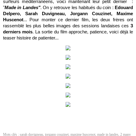
surfeurs méditerranéens, voici maintenant leur petit dernier :
"
Made in Landes"
. On y retrouve les habitués du coin :
Edouard
Delpero,
Sarah Duvigneau, Jorgann Couzinet, Maxime
Huscenot
... Pour monter ce dernier film, les deux frères ont
rassemblé les plus belles images des sessions landaises ces
3
derniers mois
. La sortie du film approche, patience, voici déjà le
teaser histoire de patienter...
Mots clés :
sarah duvigneau
,
jorgann couzinet
,
maxime huscenot
,
made in landes
,
2 many