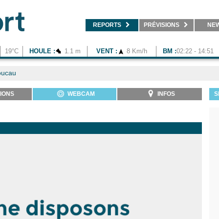
REPORTS
PRÉVISIONS
NE
19°C
HOULE :
1.1 m
VENT :
8 Km/h
BM :
02:22 - 14:51
oucau
IONS
WEBCAM
INFOS
S