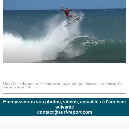
Mots clés :
rocky point
,
north shore
,
oahu
,
hawaii
,
john john florence
,
koa rothman
| Ce
contenu a été lu 3301 fois.
Envoyez-nous vos photos, vidéos, actualités à l'adresse
suivante
contact@surf-report.com