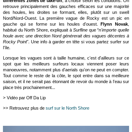
différentes zones de take-off
, à choisir selon les conditions. On
retrouve principalement des gauches efficaces sur une majorité
des houles, les droites se formant, elles, plutôt sur un swell
Nord/Nord-Ouest. La première vague de Rocky est un pic en
gauche qui se forme sur les houles d'ouest.
Flynn Novak
,
habitué du North Shore, expliquait à
Surfline
que “
n'importe quelle
houle avec une direction Nord générerait des vagues décentes à
Rocky Point
". Une info à garder en tête si vous partez surfer sur
l'île.
Lorsque les vagues sont à taille humaine, c'est d'ailleurs sur ce
spot que les meilleurs surfeurs locaux viennent poser leurs
manoeuvres, notamment plus d'aerials qu'on ne peut en compter.
Tout comme le reste de la côte, le spot entre dans sa meilleure
saison, et il ne serait pas étonnant de revoir du monde à l'eau sur
place très prochainement...
> Vidéo par Off Da Lip
>> Retrouvez plus de
surf sur le North Shore