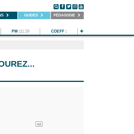
WS
GUIDES
PÉDAGOGIE
PM :
11:29
COEFF :
OUREZ...