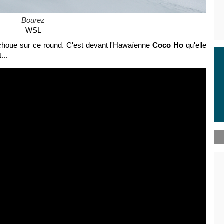
Bourez
WSL
échoue sur ce round. C'est devant l'Hawaïenne
Coco Ho
qu'elle
...