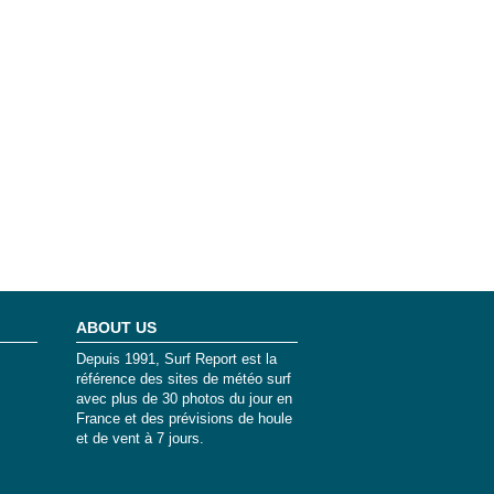
ABOUT US
Depuis 1991, Surf Report est la
référence des sites de météo surf
avec plus de 30 photos du jour en
France et des prévisions de houle
et de vent à 7 jours.