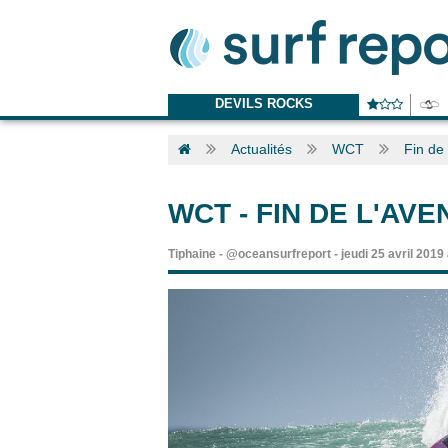
DEVILS ROCKS
Actualités
WCT
Fin de 
WCT
-
FIN DE L'AV
Tiphaine
-
@oceansurfreport
-
jeudi 25 avril 2019