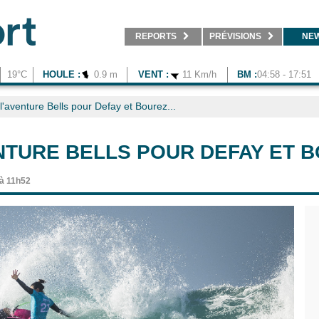
REPORTS
PRÉVISIONS
NE
19°C
HOULE :
0.9 m
VENT :
11 Km/h
BM :
04:58 - 17:51
l'aventure Bells pour Defay et Bourez...
ENTURE BELLS POUR DEFAY ET B
 à 11h52