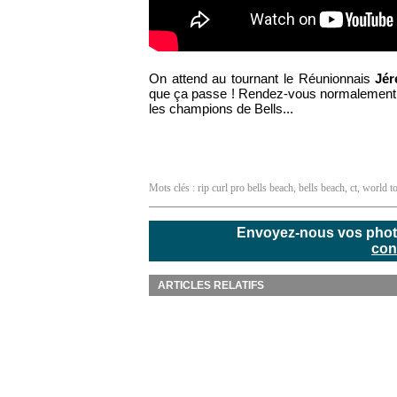
On attend au tournant le Réunionnais
Jér
que ça passe ! Rendez-vous normalement s
les champions de Bells...
Mots clés :
rip curl pro bells beach
,
bells beach
,
ct
,
world t
Envoyez-nous vos photos
con
ARTICLES RELATIFS