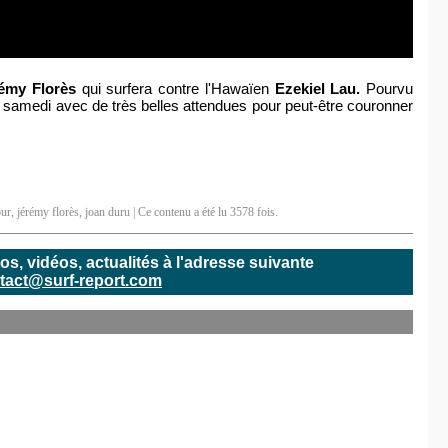
émy Florès
qui surfera contre l'Hawaïen
Ezekiel Lau.
Pourvu
amedi avec de très belles attendues pour peut-être couronner
our
,
jérémy florès
,
joan duru
| Ce contenu a été lu 3578 fois.
, vidéos, actualités à l'adresse suivante
tact@surf-report.com