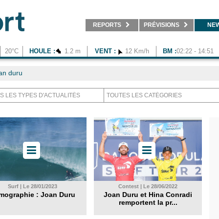
REPORTS
PRÉVISIONS
NE
20°C
HOULE :
1.2 m
VENT :
12 Km/h
BM :
02:22 - 14:51
an duru
Surf | Le 28/01/2023
Contest | Le 28/06/2022
lmographie : Joan Duru
Joan Duru et Hina Conradi
remportent la pr...