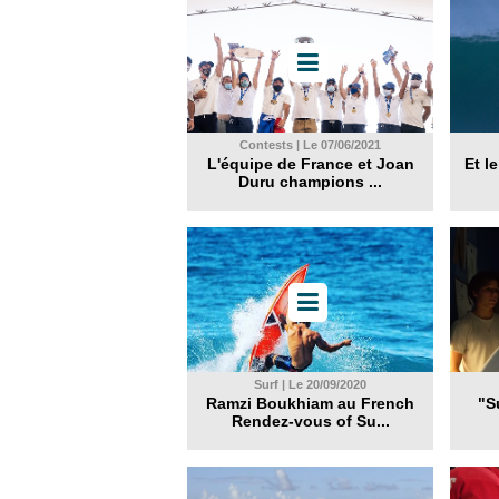
Contests | Le 07/06/2021
L'équipe de France et Joan
Et l
Duru champions ...
Surf | Le 20/09/2020
Ramzi Boukhiam au French
"S
Rendez-vous of Su...