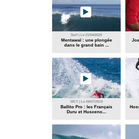
Surf | Le 21/04/2020
Mentawaï : une plongée
Joa
dans le grand bain ...
WCT | Le 09/07/2019
Ballito Pro : les Français
Hoss
Duru et Husceno...