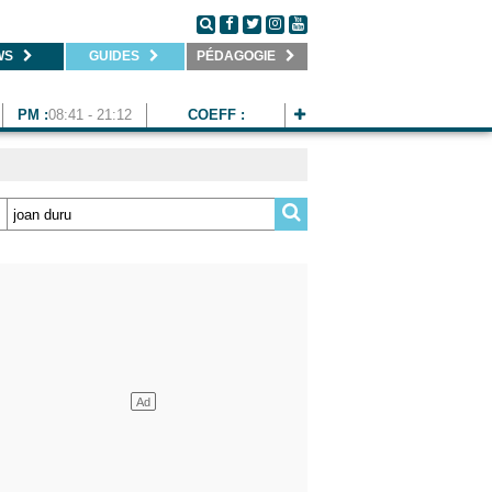
WS
GUIDES
PÉDAGOGIE
PM :
08:41 - 21:12
COEFF :