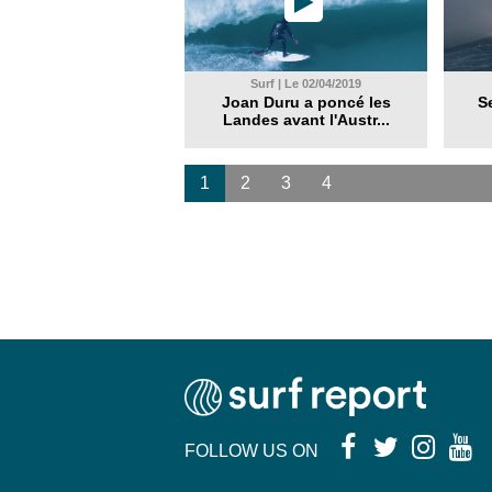
Surf | Le 02/04/2019
Joan Duru a poncé les
S
Landes avant l'Austr...
1
2
3
4
FOLLOW US ON