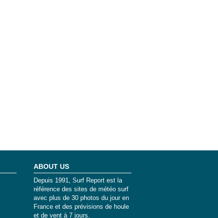
ABOUT US
Depuis 1991, Surf Report est la
référence des sites de météo surf
avec plus de 30 photos du jour en
France et des prévisions de houle
et de vent à 7 jours.