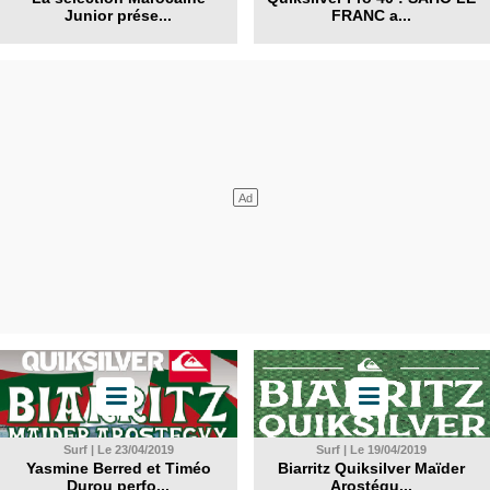
Junior prése...
FRANC a...
Surf | Le 23/04/2019
Surf | Le 19/04/2019
Yasmine Berred et Timéo
Biarritz Quiksilver Maïder
Durou perfo...
Arostégu...