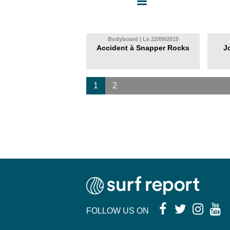
Bodyboard | Le 22/09/2015
Accident à Snapper Rocks
J
1
2
FOLLOW US ON