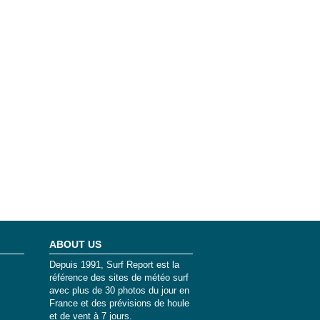
ABOUT US
Depuis 1991, Surf Report est la
référence des sites de météo surf
avec plus de 30 photos du jour en
France et des prévisions de houle
et de vent à 7 jours.