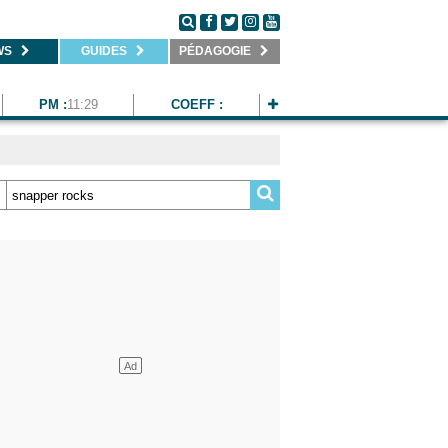
WS
GUIDES
PÉDAGOGIE
PM :
11:29
COEFF :