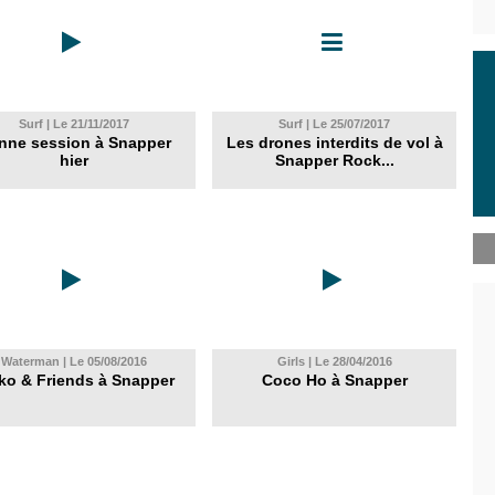
Surf | Le 21/11/2017
Surf | Le 25/07/2017
nne session à Snapper
Les drones interdits de vol à
hier
Snapper Rock...
Waterman | Le 05/08/2016
Girls | Le 28/04/2016
ko & Friends à Snapper
Coco Ho à Snapper