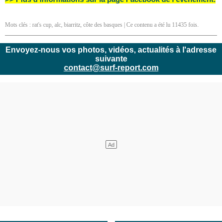
Mots clés :
rat's cup
,
alc
,
biarritz
,
côte des basques
| Ce contenu a été lu 11435 fois.
Envoyez-nous vos photos, vidéos, actualités à l'adresse
suivante
contact@surf-report.com