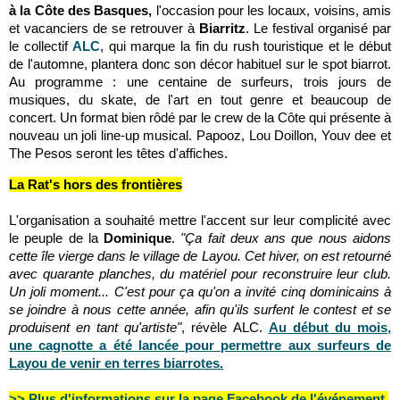
à la Côte des Basques,
l'occasion pour les locaux, voisins, amis
et vacanciers de se retrouver à
Biarritz
. Le festival organisé par
le collectif
ALC
, qui marque la fin du rush touristique et le début
de l'automne, plantera donc son décor habituel sur le spot biarrot.
Au programme : une centaine de surfeurs, trois jours de
musiques, du skate, de l'art en tout genre et beaucoup de
concert. Un format bien rôdé par le crew de la Côte qui présente à
nouveau un joli line-up musical. Papooz, Lou Doillon, Youv dee et
The Pesos seront les têtes d'affiches.
La Rat's hors des frontières
L'organisation a souhaité mettre l'accent sur leur complicité avec
le peuple de la
Dominique
.
"Ça fait deux ans que nous aidons
cette île vierge dans le village de Layou. Cet hiver, on est retourné
avec quarante planches, du matériel pour reconstruire leur club.
Un joli moment... C'est pour ça qu'on a invité cinq dominicains à
se joindre à nous cette année, afin qu'ils surfent le contest et se
produisent en tant qu'artiste"
, révèle ALC.
Au début du mois,
une cagnotte a été lancée pour permettre aux surfeurs de
Layou de venir en terres biarrotes.
>> Plus d'informations sur la page Facebook de l'événement.