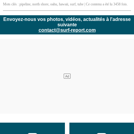
Mots clés :
pipeline
,
north shore
,
oahu
,
hawaii
,
surf
,
tube
| Ce contenu a été lu 3458 fois.
Envoyez-nous vos photos, vidéos, actualités à l'adresse
suivante
contact@surf-report.com