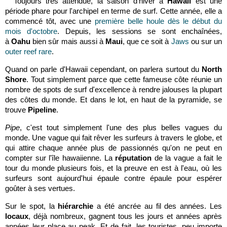
Toujours très attendue, la saison d'hiver à
Hawaii
est une
période phare pour l'archipel en terme de surf. Cette année, elle a
commencé tôt, avec une
première belle houle dès le début du
mois d'octobre
. Depuis, les sessions se sont enchaînées,
à
Oahu
bien sûr mais aussi à
Maui
, que ce soit à
Jaws
ou sur un
outer reef rare
.
Quand on parle d'Hawaii cependant, on parlera surtout du
North
Shore
. Tout simplement parce que cette fameuse côte réunie un
nombre de spots de surf d'excellence à rendre jalouses la plupart
des côtes du monde. Et dans le lot, en haut de la pyramide, se
trouve
Pipeline
.
Pipe
, c'est tout simplement l'une des plus belles vagues du
monde. Une vague qui fait rêver les surfeurs à travers le globe, et
qui attire chaque année plus de passionnés qu'on ne peut en
compter sur l'île hawaiienne. La
réputation
de la vague a fait le
tour du monde plusieurs fois, et la preuve en est à l'eau, où les
surfeurs sont aujourd'hui épaule contre épaule pour espérer
goûter à ses vertues.
Sur le spot, la
hiérarchie
a été ancrée au fil des années. Les
locaux
, déjà nombreux, gagnent tous les jours et années après
années leur place au peak. Et de fait, les touristes, peu importe