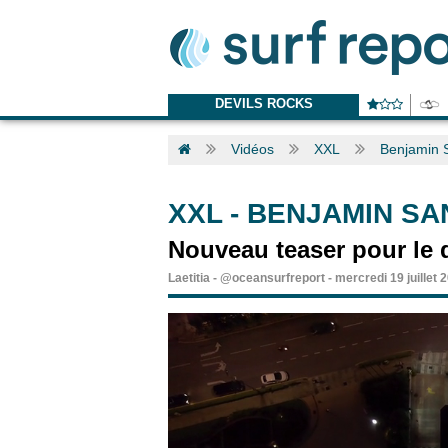
DEVILS ROCKS
Vidéos
XXL
Benjamin S
XXL
-
BENJAMIN SAN
Nouveau teaser pour le 
Laetitia
-
@oceansurfreport
-
mercredi 19 juillet 