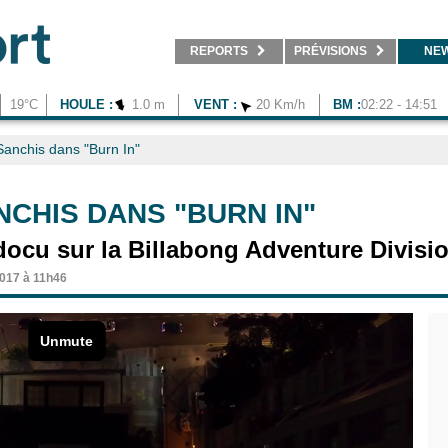
REPORTS
PRÉVISIONS
NE
19°C
HOULE :
1.0 m
VENT :
20 Km/h
BM :
02:22 - 14:51
anchis dans "Burn In"
CHIS DANS "BURN IN"
docu sur la Billabong Adventure Divisi
2017 à 11h46