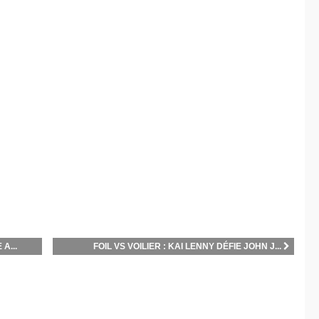
A...
FOIL VS VOILIER : KAI LENNY DÉFIE JOHN J...