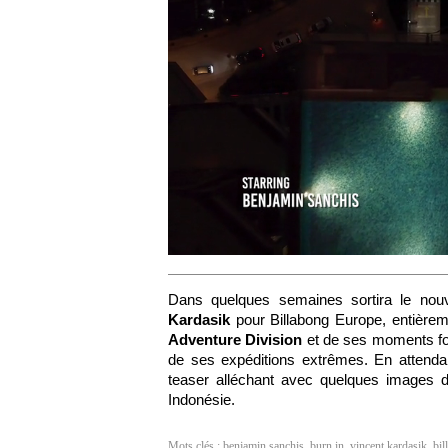
Dans quelques semaines sortira le no
Kardasik
pour Billabong Europe, entièreme
Adventure Division
et de ses moments for
de ses expéditions extrêmes. En attendant
teaser alléchant avec quelques images
Indonésie.
Mots clés :
benjamin sanchis
,
burn in
,
vincent kardasik
,
bil