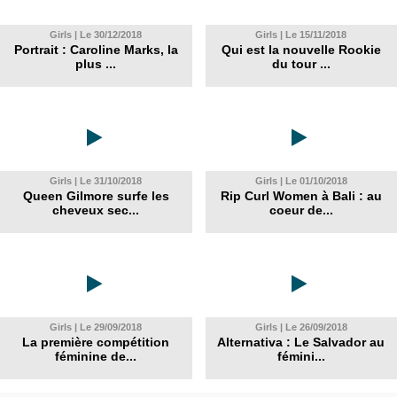
Girls | Le 30/12/2018
Girls | Le 15/11/2018
Portrait : Caroline Marks, la
Qui est la nouvelle Rookie
plus ...
du tour ...
Girls | Le 31/10/2018
Girls | Le 01/10/2018
Queen Gilmore surfe les
Rip Curl Women à Bali : au
cheveux sec...
coeur de...
Girls | Le 29/09/2018
Girls | Le 26/09/2018
La première compétition
Alternativa : Le Salvador au
féminine de...
fémini...