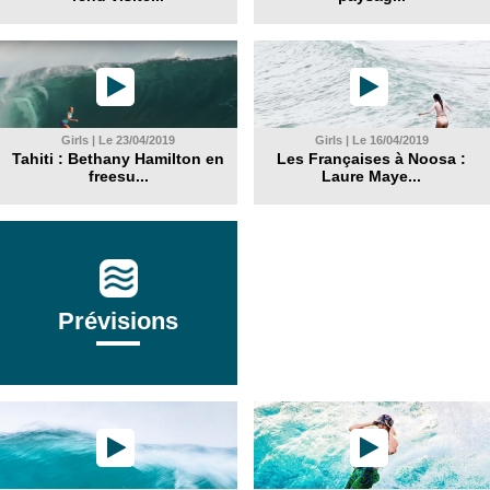
Girls | Le 23/04/2019
Girls | Le 16/04/2019
Tahiti : Bethany Hamilton en
Les Françaises à Noosa :
freesu...
Laure Maye...
Prévisions