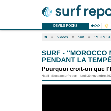
DEVILS ROCKS
Vidéos
Surf
''MOROCCO
SURF
-
''MOROCCO 
PENDANT LA TEMPÊ
Pourquoi croit-on que l'
Nabil
-
@oceansurfreport
-
lundi 30 novembre 20