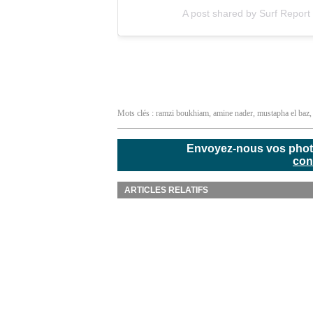
A post shared by Surf Repor
Mots clés :
ramzi boukhiam
,
amine nader
,
mustapha el baz
Envoyez-nous vos photos
con
ARTICLES RELATIFS