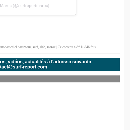
t Maroc (@surfreportmaroc)
,
mohamed el hamzaoui
,
surf
,
slab
,
maroc
| Ce contenu a été lu 846 fois.
, vidéos, actualités à l'adresse suivante
tact@surf-report.com