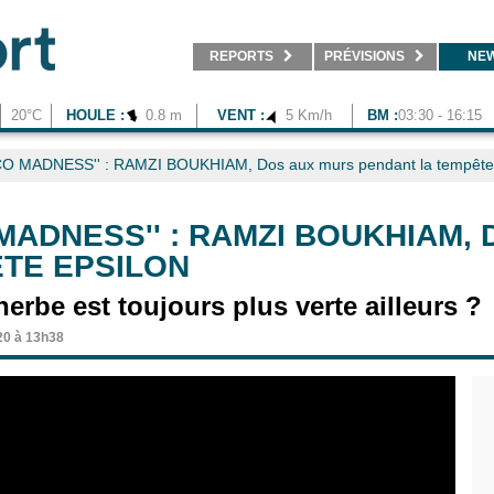
REPORTS
PRÉVISIONS
NE
20°C
HOULE :
0.8 m
VENT :
5 Km/h
BM :
03:30 - 16:15
 MADNESS'' : RAMZI BOUKHIAM, Dos aux murs pendant la tempête 
MADNESS'' : RAMZI BOUKHIAM,
TE EPSILON
herbe est toujours plus verte ailleurs ?
20 à 13h38