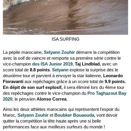
ISA SURFING
La pépite marocaine,
Selyann Zouhir
démarre la compétition
avec la soif de vaincre et remporte sa première série contre le
vice-champion
des ISA Junior 2019
,
Taj Lindblad,
avec un
score total de
8.8 points
.
Selyann
explose la surprise dès le
deuxième tour et parvient à envoyer la star italienne,
Leonardo
Fioravanti
aux repêchages grâce à un score total de
9.9 points.
En dépit de son surf explosif,
il sera éliminé lors du 4ème tour
des repêchages contre le vice-champion du
Pro Taghazout Bay
2020
, le péruvien
Alonso Correa
.
Ainsi les deux athlètes marocains qui représentent l'espoir du
Maroc,
Selyann Zouhir
et
B
oubker Bouaouda
, vont devoir
quitter la compétition la tête haute après une si belle
performances face aux meilleurs surfeurs du monde !