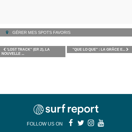
GÉRER MES SPOTS FAVORIS
'LOST TRACK'' (EP. 2), LA
"QUE LO QUE" : LA GRÂCE E...
NOUVELLE ...
FOLLOW US ON