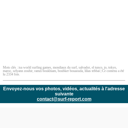
Mots clés :
isa world surfing games
,
mondiaux du surf
,
salvador
,
el tunco
,
jo
,
tokyo
,
maroc
,
selyann zouhir
,
ramzi boukhiam
,
boubker bouaouda
,
lilias tebbaï
| Ce contenu a été
lu 2334 fois.
Envoyez-nous vos photos, vidéos, actualités à l'adresse
suivante
contact@surf-report.com