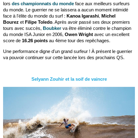
lors
des championnats du monde
face aux meilleurs surfeurs
du monde. Le guerrier ne se laissera a aucun moment intimidé
face à l'élite du monde du surf :
Kanoa Igarashi
,
Michel
Bourez
et
Filipe Toledo
. Après avoir passé ses deux premiers
tours avec succès,
B
oubker
va être éliminé contre le champion
du monde ISA Junior en 2006,
Owen Wright
avec un excellent
score de
16.26 points
au 4ème tour des repêchages.
Une performance digne d'un grand surfeur ! À présent le guerrier
va pouvoir continuer sur cette lancée lors des prochains QS.
Selyann Zouhir et la soif de vaincre