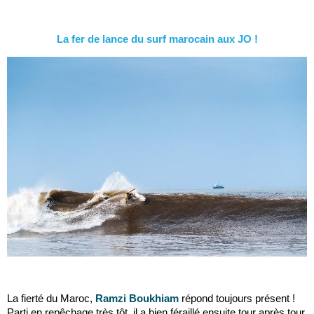
La fer de lance du surf marocain aux JO !
La fierté du Maroc,
Ramzi Boukhiam
répond toujours présent !
Parti en repêchage très tôt, il a bien féraillé ensuite tour après tour