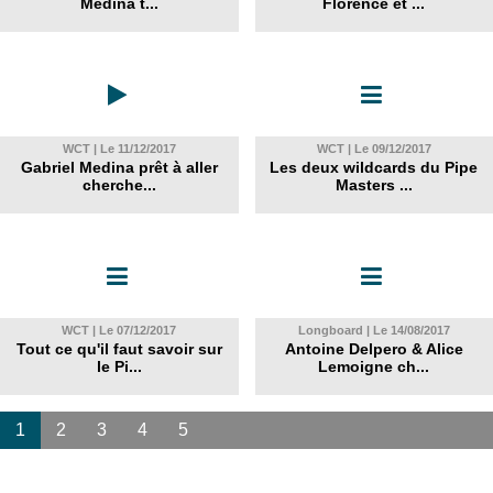
Médina t...
Florence et ...
WCT | Le 11/12/2017
WCT | Le 09/12/2017
Gabriel Medina prêt à aller
Les deux wildcards du Pipe
cherche...
Masters ...
WCT | Le 07/12/2017
Longboard | Le 14/08/2017
Tout ce qu'il faut savoir sur
Antoine Delpero & Alice
le Pi...
Lemoigne ch...
1
2
3
4
5