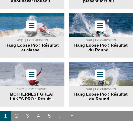
Aboubakar Bouaou...
présent lors du ...
WQS | Le 06/03/2019
Surf | Le 22/02/2019
Hang Loose Pro : Résultat
Hang Loose Pro : Résultat
et classe...
du Round ...
Surf | Le 21/02/2019
Surf | Le 21/02/2019
MOTHERNEST GREAT
Hang Loose Pro : Résultat
LAKES PRO : Résult...
du Round...
1
2
3
4
5
...
»