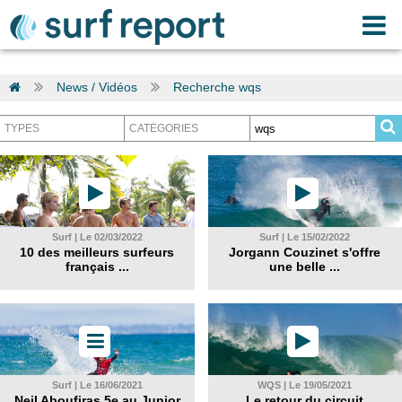
News / Vidéos
Recherche wqs
Surf | Le 02/03/2022
Surf | Le 15/02/2022
10 des meilleurs surfeurs
Jorgann Couzinet s'offre
français ...
une belle ...
Surf | Le 16/06/2021
WQS | Le 19/05/2021
Neil Aboufiras 5e au Junior
Le retour du circuit