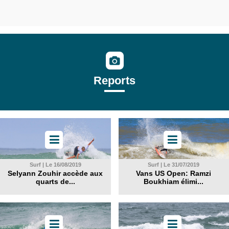
Reports
Surf | Le 16/08/2019
Surf | Le 31/07/2019
Selyann Zouhir accède aux
Vans US Open: Ramzi
quarts de...
Boukhiam élimi...